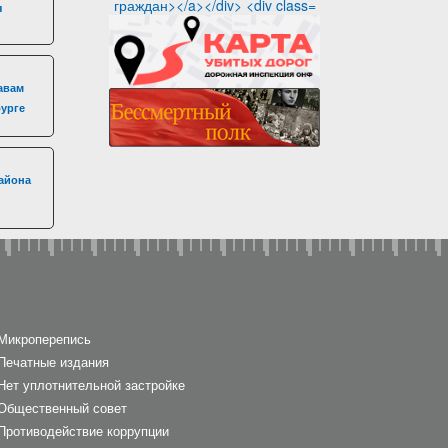
я
авам
бурге
айона
Микроперепись
Печатные издания
Нет уплотнительной застройке
Общественный совет
Противодействие коррупции